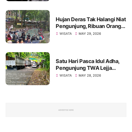
Berbalas Pesona Alam yang
Menakjubkan
Hujan Deras Tak Halangi Niat
Pengunjung, Ribuan Orang
Tetap Padati TWA Lejja,Satu
WISATA
MAY 29, 2026
Hari Pasca Idul Adha 1447 H.
Satu Hari Pasca Idul Adha,
Pengunjung TWA Lejja
Tembus Angka 2.627 Orang
WISATA
MAY 28, 2026