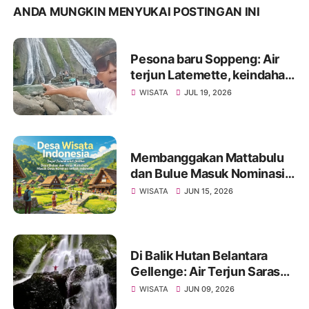
ANDA MUNGKIN MENYUKAI POSTINGAN INI
Pesona baru Soppeng: Air
terjun Latemette, keindahan
alami dengan akses mudah
WISATA
JUL 19, 2026
yang kian diminati
Membanggakan Mattabulu
dan Bulue Masuk Nominasi
Desa Wisata Terbaik Se-
WISATA
JUN 15, 2026
Indonesia
Di Balik Hutan Belantara
Gellenge: Air Terjun Sarasa
Tanre yang Menanti
WISATA
JUN 09, 2026
Dijelajahi,Askes Terjal